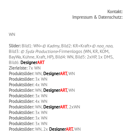
.
.
Kontakt:
Impressum & Datenschutz:
WN
Slider:
Bild1: WN+
© Kadmy
, Bild2: KR+Kraft+
© noo_noo
,
Bild3:
© Syda Productions
+Firmenlogos (WN, KR, KOM,
BayWa, Kühne, Kraft, HP), Bild4: WN, Bild5: 2xHP, 1x DMS,
Bild6:
Designer
ART
Zierleiste:
7x WN
Produktslider:
WN,
Designer
ART
,
WN
Produktslider:
3x WN
Produktslider:
4x WN
Produktslider:
WN,
Designer
ART
,
WN
Produktslider:
3x WN
Produktslider:
4x WN
Produktslider:
WN,
Designer
ART
, 2xWN
Produktslider:
3x WN
Produktslider:
3x WN
Produktslider:
3x WN
Produktslider:
WN, 2x
Designer
ART
,
WN