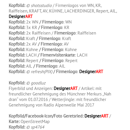
Kopfbild:
©
shotsstudio
/ Firmenlogos von WN, KR,
Raiffeisen, KRAFT, AV, KÜHNE, LACHERDINGER, Repert, AIL,
Designer
ART
Kopfbild:
2x WN
/ Firmenlogo
: WN
Kopfbild:
3x KR
/ Firmenlogo
: KR
Kopfbild:
2x Raiffeisen /
Firmenlogo
: Raiffeisen
Kopfbild:
Kraft
/ Firmenlogo
: Kraft
Kopfbild:
2x AV
/ Firmenlogo
: AV
Kopfbild:
Kühne
/ Firmenlogo
: Kühne
Kopfbild:
LACH
/ Firmenvisitenkarte
: LACH
Kopfbild:
Repert
/ Firmenlogo
: Repert
Kopfbild:
AIL
/ Firmenlogo
: AIL
Kopfbild:
©
refresh(PIX)
/ Firmenlogo
:
Designer
ART
Kopfbild:
© goodluz
Flyerbild und Anzeigen:
Designer
ART
/ Artikel: mit
freundlicher Genehmigung des Münchner Merkurs „Nah
dran“ vom 01.07.2016 / Wetterjingle: mit freundlicher
Genehmigung von Radio Alpenwelle Mai 2017
.
Kopfbild/Facebook-Icon/Foto Geretsried:
Designer
ART
/
Karte:
OpenStreetMap
Kopfbild:
© sp4764