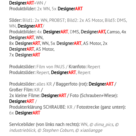
Designer
ART
+WN /
Produktbilder:
2x WN, 5x
Designer
ART
.
Slider:
Bild1: 2x WN, PROBST; Bild2: 2x AS Motor, Bild3: DMS,
WN,
Designer
ART
/
Produktbilder:
4x
Designer
ART
, D
MS,
Designer
ART
,
Camso, 4x
Designer
ART
, WN,
8x
Designer
ART
, WN, 5x
Designer
ART
, AS Motor, 2x
Designe
r
ART
, AS Motor,
7x
Designer
ART
Produktslider:
Film von PAUS /
Kranfoto:
Repert
Produktslider:
Repert,
Designer
ART
, Repert
.
Produktslider:
alles KR
/ Baggerfoto (rot):
Designer
ART
/
Großer Film:
KR
/
2x kleine Filme:
Designer
ART
/ Foto (Schrauben+Wiese):
Designer
ART
/
Produkterklärung SCHRAUBE
: KR /
Fotostrecke (ganz unten):
6x
Designer
ART
.
Servicebilder (von links nach rechts):
WN,
© dima_pics
,
©
industrieblick,
© Stephen Coburn
,
© xiaoliangge
.