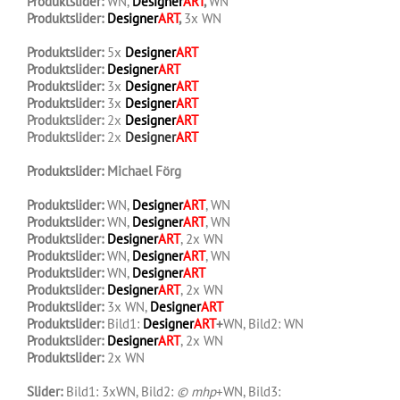
Produktslider:
WN,
Designer
ART
,
WN
Produktslider:
Designer
ART
,
3x WN
.
Produktslider:
5x
Designer
ART
Produktslider:
Designer
ART
Produktslider:
3x
Designer
ART
Produktslider:
3x
Designer
ART
Produktslider:
2x
Designer
ART
Produktslider:
2x
Designer
ART
.
Produktslider:
Michael Förg
.
Produktslider:
WN,
Designer
ART
, WN
Produktslider:
WN,
Designer
ART
, WN
Produktslider:
Designer
ART
, 2x WN
Produktslider:
WN,
Designer
ART
, WN
Produktslider:
WN,
Designer
ART
Produktslider:
Designer
ART
, 2x WN
Produktslider:
3x WN,
Designer
ART
Produktslider:
Bild1:
Designer
ART
+
WN, Bild2: WN
Produktslider:
Designer
ART
, 2x WN
Produktslider:
2x WN
.
Slider:
Bild1: 3xWN, Bild2:
© mhp
+WN, Bild3: