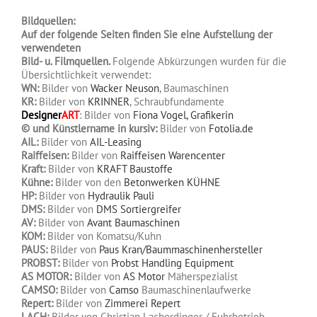
Bildquellen:
Auf der folgende Seiten finden Sie eine Aufstellung der
verwendeten
Bild- u. Filmquellen.
Folgende Abkürzungen wurden für die
Übersichtlichkeit verwendet:
WN:
Bilder von
Wacker Neuson
, Baumaschinen
KR:
Bilder von
KRINNER
, Schraubfundamente
Designer
ART
: Bilder von
Fiona Vogel, Grafikerin
© und Künstlername in kursiv:
Bilder von
Fotolia.de
AIL:
Bilder von
AIL-Leasing
Raiffeisen:
Bilder von
Raiffeisen Warencenter
Kraft:
Bilder von
KRAFT Baustoffe
Kühne:
Bilder von den
Betonwerken KÜHNE
HP:
Bilder von
Hydraulik Pauli
DMS:
Bilder von
DMS Sortiergreifer
AV:
Bilder von
Avant Baumaschinen
KOM:
Bilder von Komatsu/Kuhn
PAUS:
Bilder von
Paus Kran/Baummaschinenhersteller
PROBST:
Bilder von
Probst Handling Equipment
AS MOTOR:
Bilder von
AS Motor
Mäherspezialist
CAMSO:
Bilder von
Camso
Baumaschinenlaufwerke
Repert:
Bilder von
Zimmerei Repert
LACH:
Bilder von Christian Lacherdinger / Fuhrbetrieb