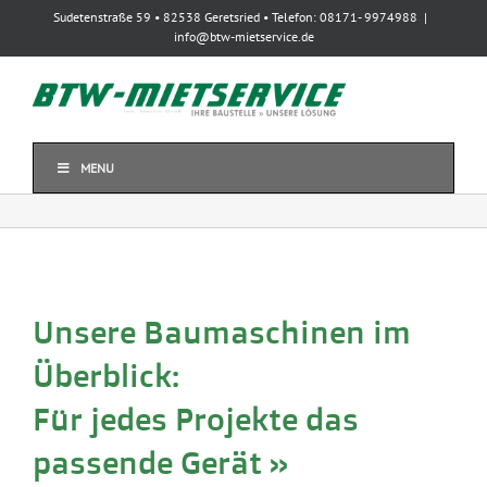
Zum
Sudetenstraße 59 • 82538 Geretsried • Telefon: 08171- 9974988
|
Inhalt
info@btw-mietservice.de
springen
MENU
Unsere Baumaschinen im
Überblick:
Für jedes Projekte das
passende Gerät »