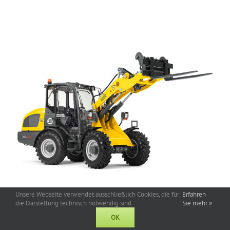
Unsere Webseite verwendet ausschließlich Cookies, die für
Erfahren
Wacker Neuson » WL54 » Radlader
die Darstellung technisch notwendig sind.
Sie mehr »
Wochenmietpreis/Tag:* 144,– Euro
OK
Der leistungsstarke Radlader WL54 überzeugt durch hohe