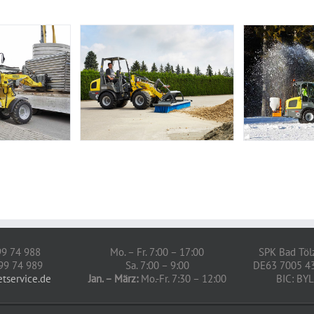
 99 74 988
Mo. – Fr. 7:00 – 17:00
SPK Bad Töl
 99 74 989
Sa. 7:00 – 9:00
DE63 7005 4
etservice.de
Jan. – März:
Mo.-Fr. 7:30 – 12:00
BIC: B