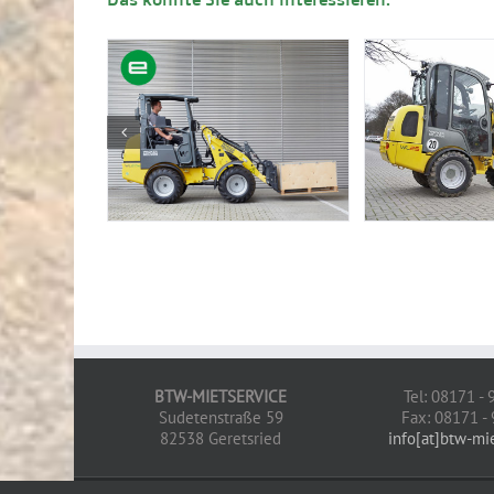
BTW-MIETSERVICE
Tel: 08171 -
Sudetenstraße 59
Fax: 08171 -
82538 Geretsried
info[at]btw-mi