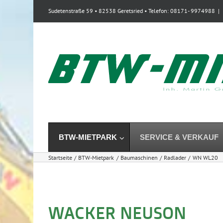
Zum
Sudetenstraße 59 • 82538 Geretsried • Telefon: 08171- 9974988
|
Inhalt
springen
BTW-MIETPARK
SERVICE & VERKAUF
Startseite
BTW-Mietpark
Baumaschinen
Radlader
WN WL20
WACKER NEUSON