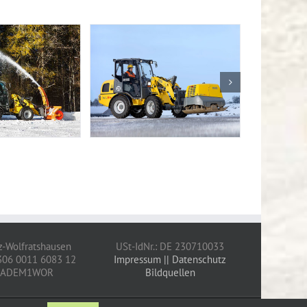
z-Wolfratshausen
USt-IdNr.: DE 230710033
306 0011 6083 12
Impressum
|| Datenschutz
YLADEM1WOR
Bildquellen