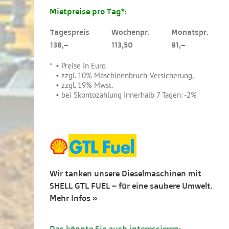
Mietpreise pro Tag*:
Tagespreis
Wochenpr.
Monatspr.
138,–
113,50
91,–
.
* • Preise in Euro
*
• zzgl. 10% Maschinenbruch-Versicherung,
*
• zzgl. 19% Mwst.
*
• bei Skontozahlung innerhalb 7 Tagen: -2%
Wir tanken unsere Dieselmaschinen mit
SHELL GTL FUEL – für eine saubere Umwelt.
Mehr Infos »
Das könnte Sie auch interessieren: