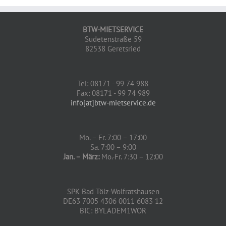
BTW-MIETSERVICE
Sudetenstraße 59
82538 Geretsried
Tel: 08171 - 99 74 988
Fax: 08171 - 99 74 989
info[at]btw-mietservice.de
Mo. – Fr. 7:00 – 17:00
Sa. 7:00 – 9:00
Jan. – März:
Mo.-Fr. 7:30 – 12:00
SPK Bad Tölz-Wolfratshausen
DE63 7005 4306 0011 6083 12
BIC: BYLADEM1WOR