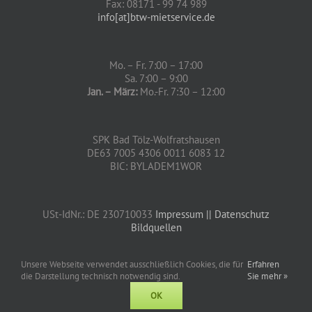
Fax: 08171 - 99 74 989
info[at]btw-mietservice.de
Mo. – Fr. 7:00 – 17:00
Sa. 7:00 – 9:00
Jan. – März:
Mo.-Fr. 7:30 – 12:00
SPK Bad Tölz-Wolfratshausen
DE63 7005 4306 0011 6083 12
BIC: BYLADEM1WOR
USt-IdNr.: DE 230710033
Impressum
|| Datenschutz
Bildquellen
Unsere Webseite verwendet ausschließlich Cookies, die für
Erfahren
die Darstellung technisch notwendig sind.
Sie mehr »
© 2024, BTW-MIETSERVICE GMBH – Inhaber: Martin Groß
OK