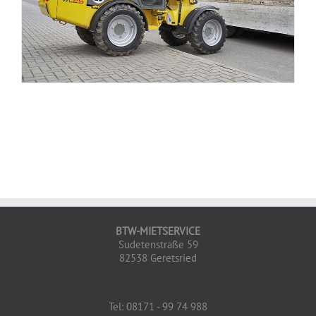
BTW-MIETSERVICE
Sudetenstraße 59
82538 Geretsried
Tel: 08171 - 99 74 988