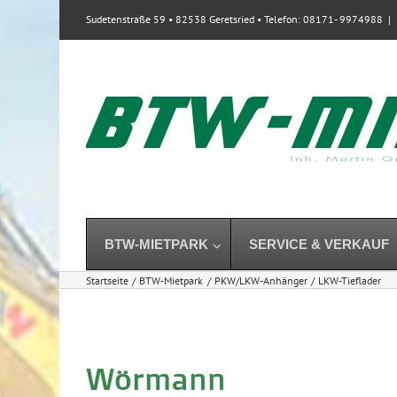
Zum
Sudetenstraße 59 • 82538 Geretsried • Telefon: 08171- 9974988
|
Inhalt
springen
BTW-MIETPARK
SERVICE & VERKAUF
Startseite
BTW-Mietpark
PKW/LKW-Anhänger
LKW-Tieflader
Wörmann