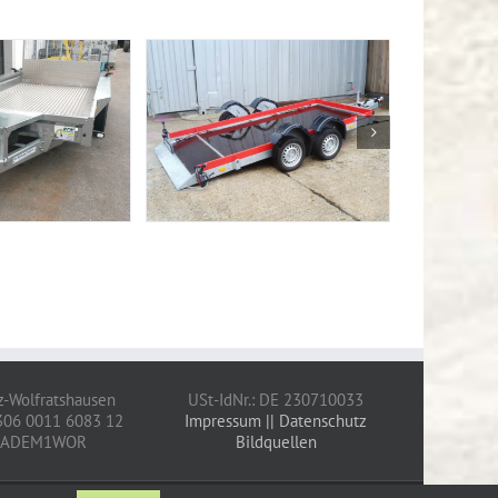
z-Wolfratshausen
USt-IdNr.: DE 230710033
306 0011 6083 12
Impressum
|| Datenschutz
YLADEM1WOR
Bildquellen