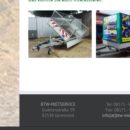
BTW-MIETSERVICE
Tel: 08171 -
Sudetenstraße 59
Fax: 08171 -
82538 Geretsried
info[at]btw-mi