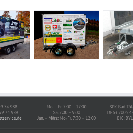
 99 74 988
Mo. – Fr. 7:00 – 17:00
SPK Bad Töl
 99 74 989
Sa. 7:00 – 9:00
DE63 7005 4
etservice.de
Jan. – März:
Mo.-Fr. 7:30 – 12:00
BIC: B