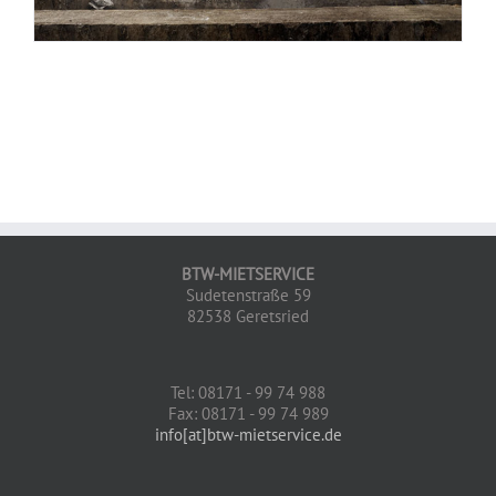
BTW-MIETSERVICE
Sudetenstraße 59
82538 Geretsried
Tel: 08171 - 99 74 988
Fax: 08171 - 99 74 989
info[at]btw-mietservice.de