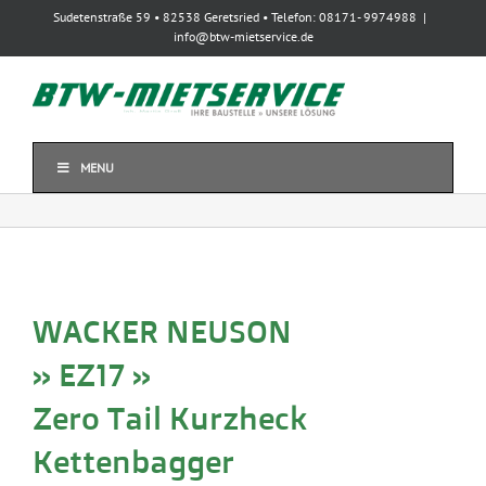
Zum
Sudetenstraße 59 • 82538 Geretsried • Telefon: 08171- 9974988
|
Inhalt
info@btw-mietservice.de
springen
MENU
WACKER NEUSON
» EZ17 »
Zero Tail Kurzheck
Kettenbagger