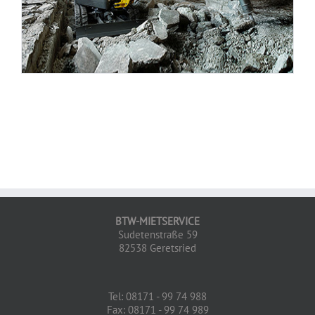
BTW-MIETSERVICE
Sudetenstraße 59
82538 Geretsried
Tel: 08171 - 99 74 988
Fax: 08171 - 99 74 989