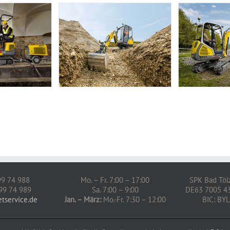
 99 74 988
Mo. – Fr. 7:00 – 17:00
SPK Bad Töl
 99 74 989
Sa. 7:00 – 9:00
DE63 7005 4
etservice.de
Jan. – März:
Mo.-Fr. 7:30 – 12:00
BIC: B