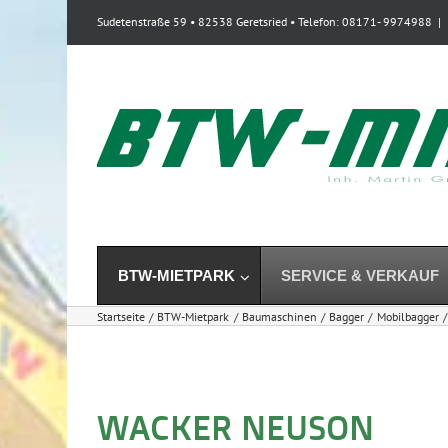
Zum
Sudetenstraße 59 • 82538 Geretsried • Telefon: 08171- 9974988
|
Inhalt
springen
BTW-MIETPARK
SERVICE & VERKAUF
Startseite
BTW-Mietpark
Baumaschinen
Bagger
Mobilbagger
WACKER NEUSON