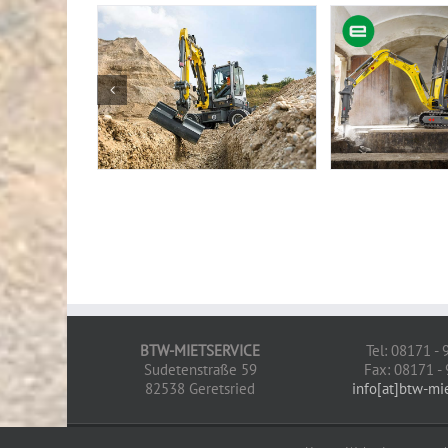
BTW-MIETSERVICE
Tel: 08171 -
Sudetenstraße 59
Fax: 08171 -
82538 Geretsried
info[at]btw-mi