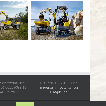
z-Wolfratshausen
USt-IdNr.: DE 230710033
306 0011 6083 12
Impressum
|| Datenschutz
YLADEM1WOR
Bildquellen